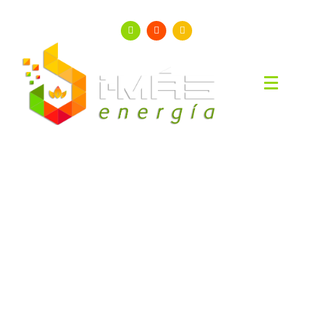
959 823 823
info@imasenergia.com