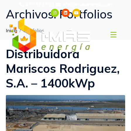
959 823 823
info@imasenergia.com
Archivos:
Portfolios
Inicio
Portfolios
Distribuidora
Mariscos Rodriguez,
S.A. – 1400kWp